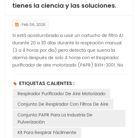
tienes la ciencia y las soluciones.
Feb 06, 2026
Si está acostumbrado a usar un cartucho de filtro A1
durante 20 a 30 días durante la respiración manual
(3 a 4 horas por día) pero detecta que suena la
alarma después de solo 4 horas con el Respirador
purificador de aire motorizado (PAPR) BXH-3001, No
estás solo. Este comentario común plantea una
pregunta crucial: ¿A qué se debe esta drástica
ETIQUETAS CALIENTES :
diferencia en la vida útil del filtro? Analicemos la
Respirador Purificador De Aire Motorizado
ciencia que lo respalda, abordemos las causas
fundamentales y compartamos soluciones prácticas
Conjunto De Respirador Con Filtros De Aire
para optimizar tu experiencia con PAPR. La razón
Conjunto PAPR Para La Industria De
principal: el volumen del flujo de aire lo cambia
Pulverización
todo Primero, aclaremos una distinción clave entre la
respiración manual y la respiración asistida por PAPR:
Kit Para Respirar Fácilmente