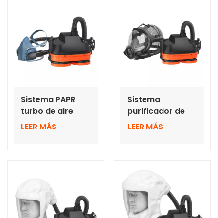
súper livianos
Sistema PAPR
Sistema
turbo de aire
purificador de
motorizado para
aire turbo PAPR
LEER MÁS
LEER MÁS
máscara de
con máscara
media cara
facial completa