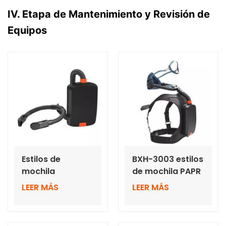
IV. Etapa de Mantenimiento y Revisión de
Equipos
Estilos de
BXH-3003 estilos
mochila
de mochila PAPR
Respiradores
superligeros con
LEER MÁS
LEER MÁS
purificadores de
media máscara
aire motorizados
BXH-3003 PAPR