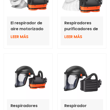
El respirador de
Respiradores
aire motorizado
purificadores de
más nuevo,
aire motorizados
LEER MÁS
LEER MÁS
especialmente
con filtro de aire
para el bote de
con interfaz
aire RD40
RD40
Respiradores
Respirador