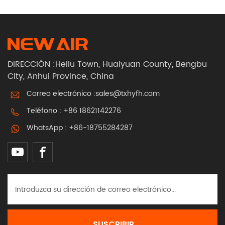
al por mayor de
fábrica
DIRECCIÓN :Heliu Town, Huaiyuan County, Bengbu
City, Anhui Province, China
Correo electrónico :
sales@txhyfh.com
Teléfono :
+86 18621142276
WhatsApp :
+86-18755284287