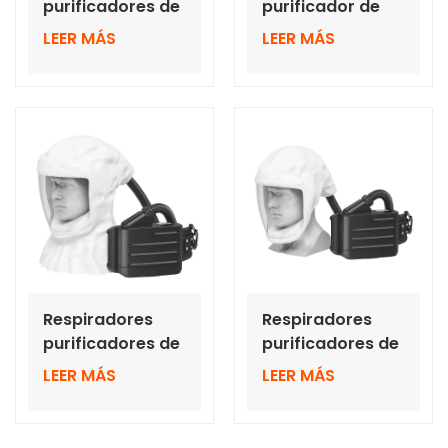
purificadores de
purificador de
aire motorizados
aire de presión
LEER MÁS
LEER MÁS
y sistemas de
positiva BXH-
línea de aire
3001-3 con
comprimido con
casco
cartucho de aire
A2P3
Respiradores
Respiradores
purificadores de
purificadores de
aire motorizados
aire motorizados
LEER MÁS
LEER MÁS
BXH-3001-4 con
BXH-3001-5 de
capucha larga
alta calidad con
no tejida, venta
capucha corta