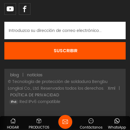
blog
|
noticias
© Tecnología de protección de soldadura Bengbu
Longkai Co., Ltd. Reservados todos los derechos.
Xml
|
POLÍTICA DE PRIVACIDAD
Red IPv6 compatible
HOGAR
PRODUCTOS
Contáctanos
WhatsApp