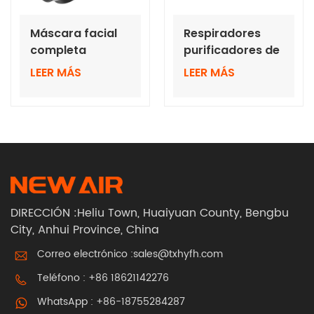
Máscara facial
Respiradores
completa
purificadores de
antiimpacto con
aire motorizados
LEER MÁS
LEER MÁS
silicona suave
BXH-3001-5 de
alta calidad con
capucha corta
DIRECCIÓN :Heliu Town, Huaiyuan County, Bengbu
City, Anhui Province, China
Correo electrónico :
sales@txhyfh.com
Teléfono :
+86 18621142276
WhatsApp :
+86-18755284287