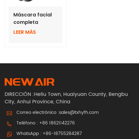
Máscara facial
completa
antiimpacto con
LEER MÁS
silicona suave
DIRECCIÓN :Heliu Town, Huaiyuan County, Bengbu
City, Anhui Province, China
Correo electrónico :
sales@txhyfh.com
Teléfono :
+86 18621142276
WhatsApp :
+86-18755284287