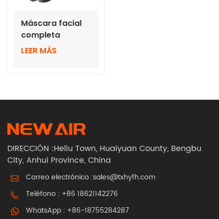
Máscara facial
completa
antiimpacto con
LEER MÁS
silicona suave
DIRECCIÓN :Heliu Town, Huaiyuan County, Bengbu
City, Anhui Province, China
Correo electrónico :
sales@txhyfh.com
Teléfono :
+86 18621142276
WhatsApp :
+86-18755284287