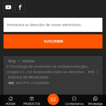
blog
|
noticias
© Tecnología de protección de soldadura Bengbu
Longkai Co., Ltd. Reservados todos los derechos.
Xml
|
POLÍTICA DE PRIVACIDAD
Red IPv6 compatible
HOGAR
PRODUCTOS
Contáctanos
WhatsApp