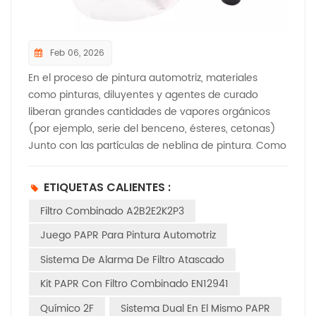
Feb 06, 2026
En el proceso de pintura automotriz, materiales
como pinturas, diluyentes y agentes de curado
liberan grandes cantidades de vapores orgánicos
(por ejemplo, serie del benceno, ésteres, cetonas)
Junto con las partículas de neblina de pintura. Como
componente esencial del equipo de protección
individual (EPI), los cartuchos de los respiradores
ETIQUETAS CALIENTES :
purificadores de aire (APR) determinan
Filtro Combinado A2B2E2K2P3
directamente la seguridad respiratoria. A
continuación, se presenta un desglose detallado
Juego PAPR Para Pintura Automotriz
adaptado a la industria de la pintura automotriz: I.
Sistema De Alarma De Filtro Atascado
Funciones principales y contaminantes objetivo 1.
Riesgos clave en la pintura automotriz Sustancias
Kit PAPR Con Filtro Combinado EN12941
tóxicas y nocivas primarias:Compuestos orgánicos
Químico 2F
Sistema Dual En El Mismo PAPR
volátiles (COV): emitidos por pinturas y diluyentes a