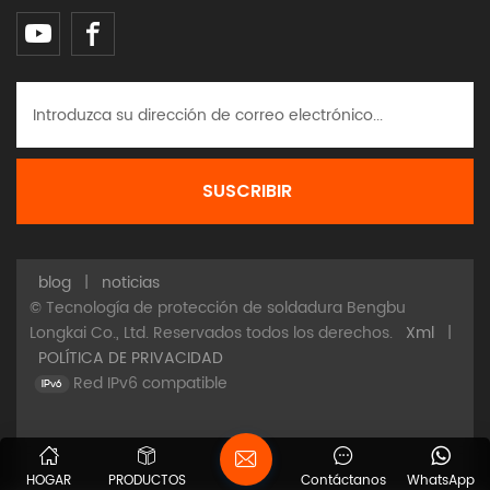
blog
|
noticias
© Tecnología de protección de soldadura Bengbu
Longkai Co., Ltd. Reservados todos los derechos.
Xml
|
POLÍTICA DE PRIVACIDAD
Red IPv6 compatible
HOGAR
PRODUCTOS
Contáctanos
WhatsApp