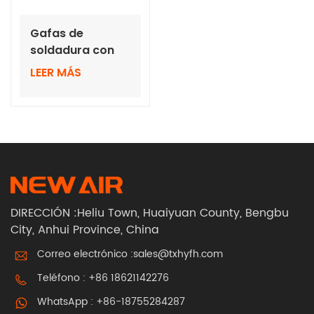
Gafas de
soldadura con
oscurecimiento
LEER MÁS
automático y
lentes de color
verdadero
DIRECCIÓN :Heliu Town, Huaiyuan County, Bengbu
City, Anhui Province, China
Correo electrónico :
sales@txhyfh.com
Teléfono :
+86 18621142276
WhatsApp :
+86-18755284287