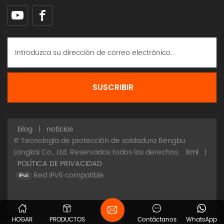
blog
|
noticias
© Tecnología de protección de soldadura Bengbu
Longkai Co., Ltd. Reservados todos los derechos.
Xml
|
POLÍTICA DE PRIVACIDAD
Red IPv6 compatible
HOGAR
PRODUCTOS
Contáctanos
WhatsApp