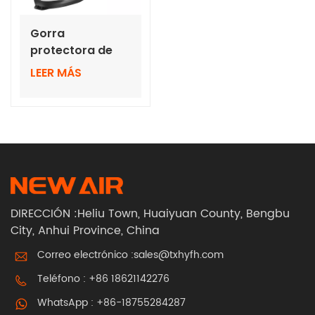
Gorra
protectora de
alta calidad para
LEER MÁS
respirador
purificador de
aire de presión
positiva
DIRECCIÓN :Heliu Town, Huaiyuan County, Bengbu
City, Anhui Province, China
Correo electrónico :
sales@txhyfh.com
Teléfono :
+86 18621142276
WhatsApp :
+86-18755284287