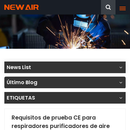
News List
Último Blog
ETIQUETAS
Requisitos de prueba CE para
respiradores purificadores de aire