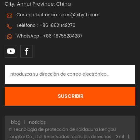
City, Anhui Province, China
Correo electrónico :
sales@txhyfh.com
Teléfono :
+86 18621142276
WhatsApp :
+86-18755284287
blog
|
noticias
© Tecnología de protección de soldadura Bengbu
Longkai Co., Ltd. Reservados todos los derechos.
Xml
|