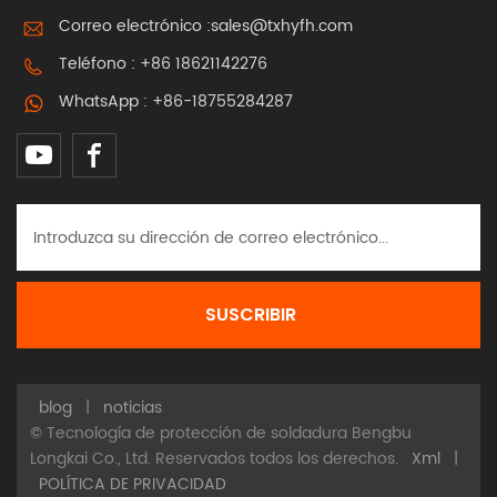
Correo electrónico :
sales@txhyfh.com
Teléfono :
+86 18621142276
WhatsApp :
+86-18755284287
blog
|
noticias
© Tecnología de protección de soldadura Bengbu
Longkai Co., Ltd. Reservados todos los derechos.
Xml
|
POLÍTICA DE PRIVACIDAD