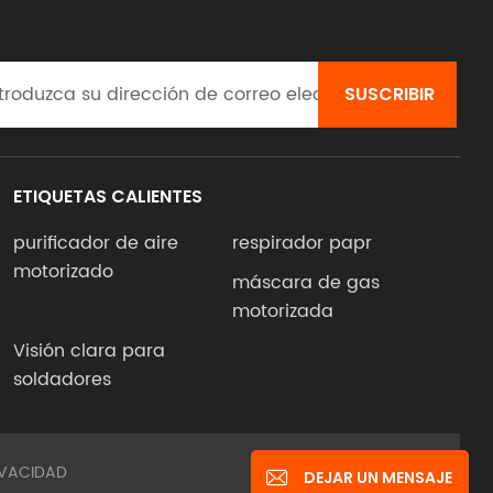
ETIQUETAS CALIENTES
purificador de aire
respirador papr
motorizado
máscara de gas
motorizada
Visión clara para
soldadores
IVACIDAD
Red IPv6 compatible
DEJAR UN MENSAJE