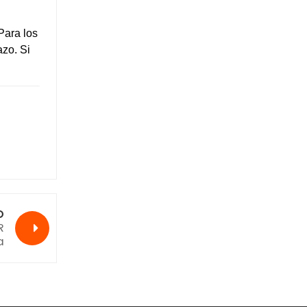
Para los
azo. Si
O
R
a