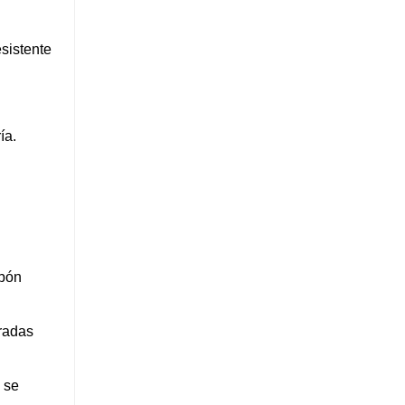
esistente
ía.
rbón
radas
 se