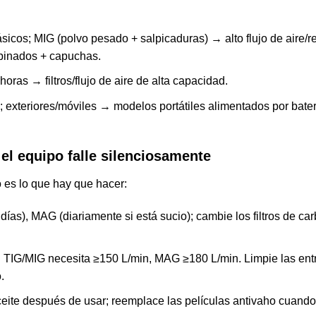
básicos; MIG (polvo pesado + salpicaduras) → alto flujo de aire/r
mbinados + capuchas.
oras → filtros/flujo de aire de alta capacidad.
s; exteriores/móviles → modelos portátiles alimentados por bater
l equipo falle silenciosamente
o es lo que hay que hacer:
días), MAG (diariamente si está sucio); cambie los filtros de ca
TIG/MIG necesita ≥150 L/min, MAG ≥180 L/min. Limpie las ent
.
aceite después de usar; reemplace las películas antivaho cuando