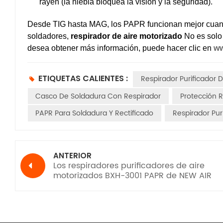
rayen (la niebla bloquea la visión y la seguridad).
Desde TIG hasta MAG, los PAPR funcionan mejor cuando
soldadores,
respirador de aire motorizado
No es solo 
desea obtener más información, puede hacer clic en
ww
ETIQUETAS CALIENTES :
Respirador Purificador 
Casco De Soldadura Con Respirador
Protección R
PAPR Para Soldadura Y Rectificado
Respirador Pur
ANTERIOR
Los respiradores purificadores de aire
motorizados BXH-3001 PAPR de NEW AIR
obtienen la certificación CE, TH3 PR SL se
EN12941.