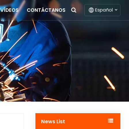
Español
VÍDEOS
CONTÁCTANOS
English
Français
Deutsch
Italiano
Русский
Español
Português
News List
Nederlands