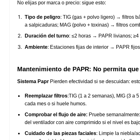
No elijas por marca o precio: sigue esto:
Tipo de peligro
: TIG (gas + polvo ligero) → filtros 
a salpicaduras; MAG (polvo + toxinas) → filtros co
Duración del turno
: ≤2 horas → PAPR livianos; ≥4 h
Ambiente
: Estaciones fijas de interior → PAPR fijo
Mantenimiento de PAPR: No permita que e
Sistema Papr
Pierden efectividad si se descuidan: est
Reemplazar filtros
:TIG (1 a 2 semanas), MIG (3 a 5 
cada mes o si huele humos.
Comprobar el flujo de aire
:
Pruebe semanalmente: 
del ventilador con aire comprimido si el nivel es bajo
Cuidado de las piezas faciales
: Limpie la niebla/