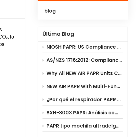
blog
Polski
Українська
s
Último Blog
CO₂, lo
os
NIOSH PAPR: US Compliance & Testing Requirements
AS/NZS 1716:2012: Compliance Standard for PAPR Respirators
Why All NEW AIR PAPR Units Choose RILSA NB1024 for Certification?
NEW AIR PAPR with Multi-Functional Flip-Up Welding Helmet
¿Por qué el respirador PAPR BXH-3003 ofrece un ahorro de costes significativo?
BXH-3003 PAPR: Análisis completo del escenario de aplicación
PAPR tipo mochila ultradelgada BXH-3003