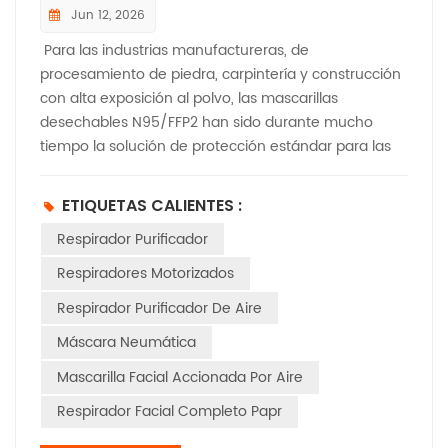
Jun 12, 2026
Para las industrias manufactureras, de
procesamiento de piedra, carpintería y construcción
con alta exposición al polvo, las mascarillas
desechables N95/FFP2 han sido durante mucho
tiempo la solución de protección estándar para las
fábricas. Sin embargo, la mayoría de los gerentes de
planta solo se centran en el bajo precio unitario de
ETIQUETAS CALIENTES :
las mascarillas de un solo uso, ignorando los
Respirador Purificador
enormes costos operativos ocultos. En entornos con
alta concentración de polvo, las mascarillas
Respiradores Motorizados
desechables estándar se obstruyen rápidamente en
Respirador Purificador De Aire
30 a 60 minutos, lo que requiere reemplazos
frecuentes durante la jornada laboral. Los cambios
Máscara Neumática
frecuentes de mascarilla interrumpen la continuidad
Mascarilla Facial Accionada Por Aire
de la producción, reducen las horas de trabajo
efectivas y generan tiempos de inactividad
Respirador Facial Completo Papr
innecesarios. Además, los respiradores desechables